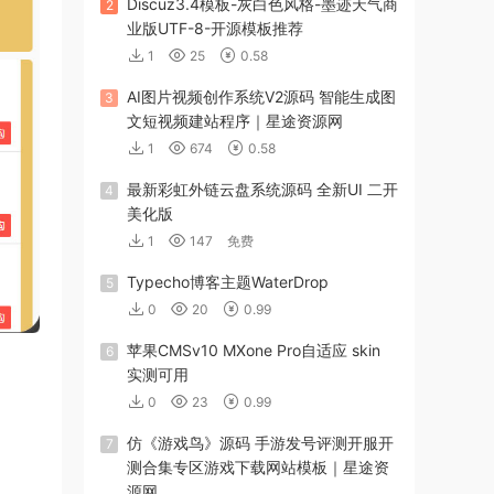
Discuz3.4模板-灰白色风格-墨迹天气商
2
业版UTF-8-开源模板推荐
1
25
0.58
AI图片视频创作系统V2源码 智能生成图
3
文短视频建站程序｜星途资源网
1
674
0.58
最新彩虹外链云盘系统源码 全新UI 二开
4
美化版
1
147
免费
Typecho博客主题WaterDrop
5
0
20
0.99
苹果CMSv10 MXone Pro自适应 skin
6
实测可用
0
23
0.99
仿《游戏鸟》源码 手游发号评测开服开
7
测合集专区游戏下载网站模板｜星途资
源网