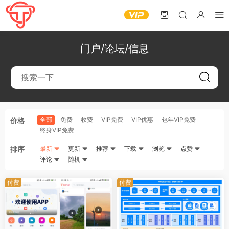
门户/论坛/信息
全部
免费
收费
VIP免费
VIP优惠
包年VIP免费
价格
终身VIP免费
排序
最新
更新
推荐
下载
浏览
点赞
评论
随机
付费
付费