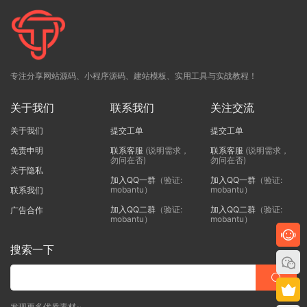
专注分享网站源码、小程序源码、建站模板、实用工具与实战教程！
关于我们
联系我们
关注交流
关于我们
提交工单
提交工单
免责申明
联系客服
(说明需求，
联系客服
(说明需求，
勿问在否)
勿问在否)
关于隐私
加入QQ一群
（验证:
加入QQ一群
（验证:
mobantu）
mobantu）
联系我们
加入QQ二群
（验证:
加入QQ二群
（验证:
广告合作
mobantu）
mobantu）
搜索一下
发现更多优质素材~