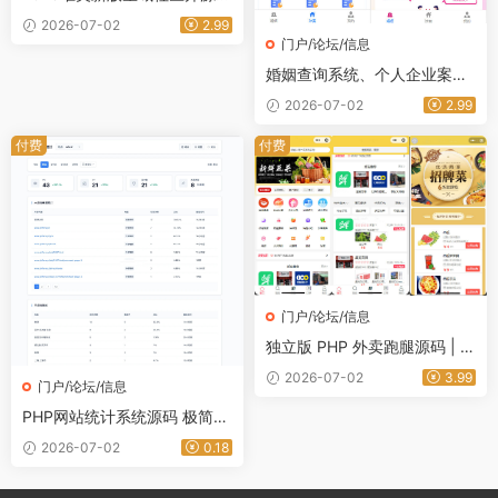
三端APP源码
2026-07-02
2.99
门户/论坛/信息
婚姻查询系统、个人企业案件
涉诉案底查询系统网站源码
2026-07-02
2.99
付费
付费
门户/论坛/信息
独立版 PHP 外卖跑腿源码 | 支
持多平台配送对接 + 店内点餐
2026-07-02
3.99
门户/论坛/信息
全功能
PHP网站统计系统源码 极简统
计 支持本地部署
2026-07-02
0.18