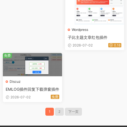
Wordpress
子比主题文章红包插件
2026-07-02
0.18
免费
Discuz
EMLOG插件回复下载弹窗插件
免费
2026-07-02
1
2
下一页