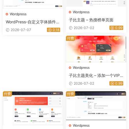
Wordpress
Wordpress
子比主题 – 热搜榜单页面
WordPress-自定义字体插件-
全主题通用-星途资源网
2026-07-02
0.99
2026-07-07
0.18
付费
Wordpress
子比主题美化 – 添加一个VIP
会员详情页面
2026-07-02
0.99
付费
付费
Wordpress