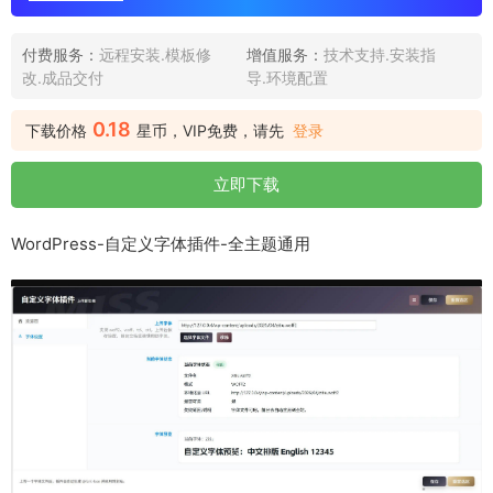
付费服务：
远程安装.模板修
增值服务：
技术支持.安装指
改.成品交付
导.环境配置
0.18
下载价格
星币，VIP免费，请先
登录
立即下载
WordPress-自定义字体插件-全主题通用