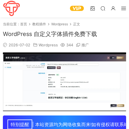
当前位置：
首页
教程插件
Wordpress
正文
WordPress 自定义字体插件免费下载
2026-07-02
Wordpress
344
推广
特别提醒
| 本站资源均为网络收集而来!如有侵权请联系站