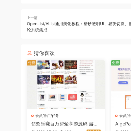
上一篇
OpenList/AList通用美化教程：磨砂透明UI、昼夜切换
论系统集成
猜你喜欢
付费
免费
会员/推广/任务
会员/推
仿欢乐赚百万盟聚享游源码 游戏
Aigc
试玩打码任务平台系统-星途资源
频合成