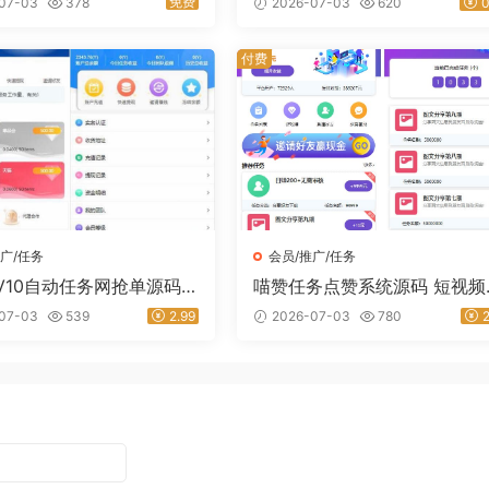
免费
07-03
378
2026-07-03
620
0
网
程序｜星途资源网
付费
广/任务
会员/推广/任务
V10自动任务网抢单源码
喵赞任务点赞系统源码 短视频
营版附搭建视频教程｜星
赞任务平台 完美运营版｜星途
07-03
539
2.99
2026-07-03
780
2
网
源网