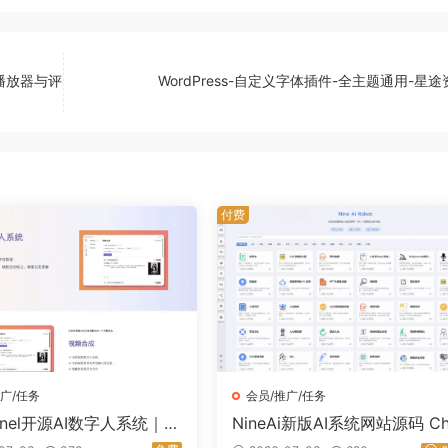
、播放器与评
WordPress-自定义字体插件-全主题通用-星
付费
广/任务
会员/推广/任务
Panel开源AI数字人系统｜视
NineAi新版AI系统网站源码 Ch
语音克隆一站式部署｜星
GPT多模型AI对话绘画分销商