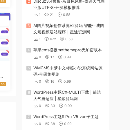
.99
Discuz3.4模板-灰白色风格-墨迹天气商
2
业版UTF-8-开源模板推荐
1
21
0.58
AI图片视频创作系统V2源码 智能生成图
3
文短视频建站程序｜星途资源网
1
672
0.58
苹果cms模板mxthemepro无加密版本
4
0
17
0.99
WMCMS未梦中文标签小说系统网站源
5
码-带采集规则
点
资
0
16
0.99
.99
WordPress主题CX-MULTI下载 | 简洁
6
大气自适应 | 星聚源码网
0
33
0.99
WordPress主题RiPro-V5 van子主题
7
0
38
0.99