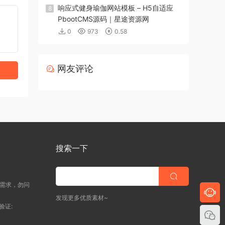
响应式健身瑜伽网站模板 – H5自适应
8
PbootCMS源码｜星途资源网
0
973
0.58
网友评论
搜索一下
明需求，勿问
发现更多优质素材~
验证: