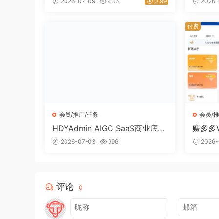
2026-07-09
436
0.99
2026-
网
途资源
付费
会员/推广/任务
会员/推
HDYAdmin AIGC SaaS商业底座
赚多多
多租户AI内容付费系统源码｜星
会员自
2026-07-03
996
2026-
途资源网
途资源
评论
0