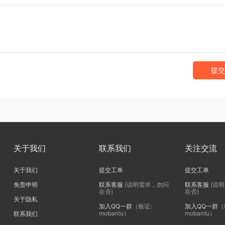
提交
关于我们
联系我们
关注交流
关于我们
提交工单
提交工单
免责申明
联系客服
(说明需求，勿问
联系客服
(说
在否)
在否)
关于隐私
加入QQ一群
（验证:
加入QQ一群
（
mobantu）
mobantu）
联系我们