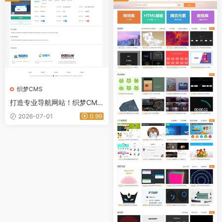
织梦CMS
打造专业导航网站！织梦CMS
仿知名吧站长导航网站源码下
2026-07-01
0.99
载，快速搭建属于你的导航站
点。