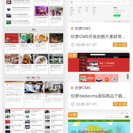
织梦CMS
织梦CMS开发的图片素材资源
下载和PPT模板下载站
2026-07-01
0.99
付费
织梦CMS
织梦dedecms虚拟商品下载站
模板源码：仿麦站网风格
2026-07-01
0.99
付费