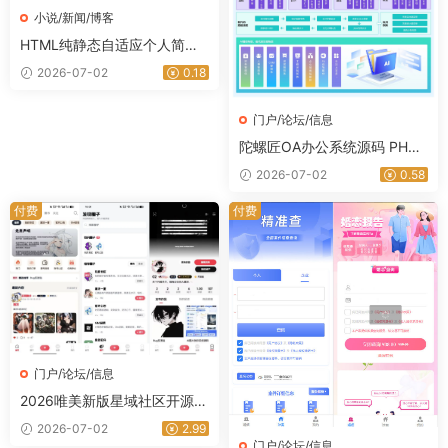
小说/新闻/博客
HTML纯静态自适应个人简历
网页源码
2026-07-02
0.18
门户/论坛/信息
陀螺匠OA办公系统源码 PHP
+ Vue 前后端分离 完整可商用
2026-07-02
0.58
｜星途资源网
付费
付费
门户/论坛/信息
2026唯美新版星域社区开源，
三端APP源码
2026-07-02
2.99
门户/论坛/信息