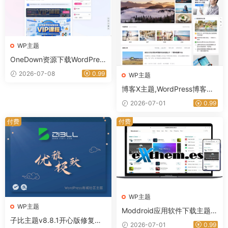
WP主题
OneDown资源下载WordPres
s主题 技术教程资讯站专用模
2026-07-08
0.99
WP主题
板-星途资源网
博客X主题,WordPress博客主
题推荐,专业博客网站搭建优选
2026-07-01
0.99
｜星途资源网
付费
付费
WP主题
WP主题
Moddroid应用软件下载主题高
子比主题v8.8.1开心版修复版
级版带博客系统 9.5
2026-07-01
0.99