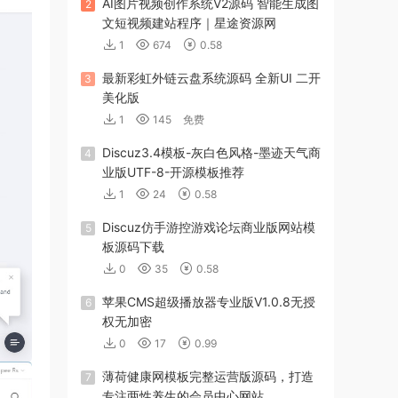
AI图片视频创作系统V2源码 智能生成图
2
文短视频建站程序｜星途资源网
1
674
0.58
最新彩虹外链云盘系统源码 全新UI 二开
3
美化版
1
145
免费
Discuz3.4模板-灰白色风格-墨迹天气商
4
业版UTF-8-开源模板推荐
1
24
0.58
Discuz仿手游控游戏论坛商业版网站模
5
板源码下载
0
35
0.58
苹果CMS超级播放器专业版V1.0.8无授
6
权无加密
0
17
0.99
薄荷健康网模板完整运营版源码，打造
7
专注两性养生的会员中心网站