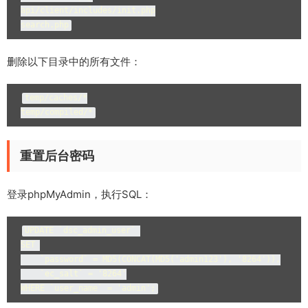
api/client/includes/init.php

search.php
删除以下目录中的所有文件：
temp/caches/*

temp/compiled/*
重置后台密码
登录phpMyAdmin，执行SQL：
UPDATE `dsc_admin_user` 

SET 

    `password` = MD5(CONCAT(MD5('admin123'), '8264')),

    `ec_salt` = '8264'

WHERE `user_name` = 'admin';