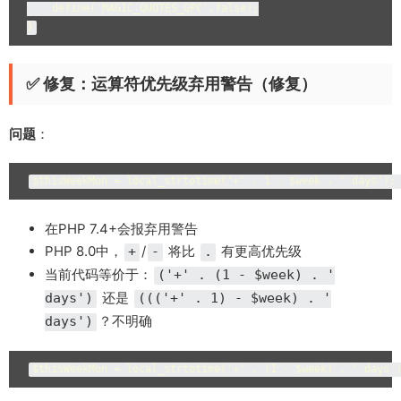
    define('MAGIC_QUOTES_GPC',false);

}
✅ 修复：运算符优先级弃用警告（修复）
问题
：
$thisWeekMon = local_strtotime('+' . 1 - $week . ' days')
在PHP 7.4+会报弃用警告
PHP 8.0中，
/
将比
有更高优先级
+
-
.
当前代码等价于：
('+' . (1 - $week) . '
还是
days')
((('+' . 1) - $week) . '
？不明确
days')
$thisWeekMon = local_strtotime('+' . (1 - $week) . ' d