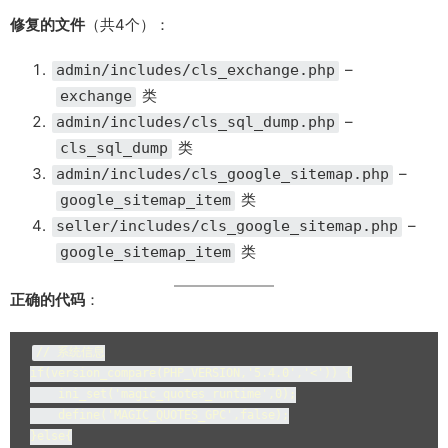
修复的文件
（共4个）：
–
admin/includes/cls_exchange.php
类
exchange
–
admin/includes/cls_sql_dump.php
类
cls_sql_dump
–
admin/includes/cls_google_sitemap.php
类
google_sitemap_item
–
seller/includes/cls_google_sitemap.php
类
google_sitemap_item
正确的代码
：
// 系统信息

if(version_compare(PHP_VERSION,'5.4.0','<')) {

    ini_set('magic_quotes_runtime',0);

    define('MAGIC_QUOTES_GPC',false);

}else{
