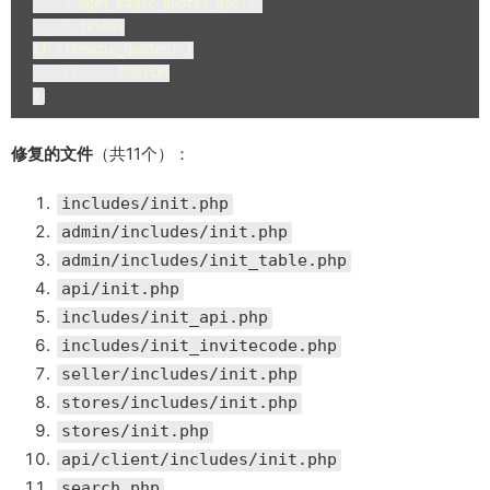
    ? @get_magic_quotes_gpc() 

    : false;

if (!$magic_quotes) {

    // ... 后续代码

}
修复的文件
（共11个）：
includes/init.php
admin/includes/init.php
admin/includes/init_table.php
api/init.php
includes/init_api.php
includes/init_invitecode.php
seller/includes/init.php
stores/includes/init.php
stores/init.php
api/client/includes/init.php
search.php