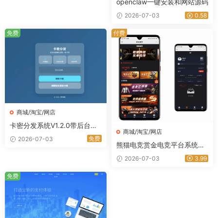
openclaw一键安装和网站源码
2026-07-03
0.58
免费
付费
商城/淘宝/网店
卡密分发系统V1.2.0带后台管
商城/淘宝/网店
理 自动发卡源码｜星途资源网
免费
2026-07-03
熊猫电竞赏金电竞平台系统源
码 ThinkPHP+Uniapp双端可
2026-07-03
3.99
运营｜星途资源网
免费