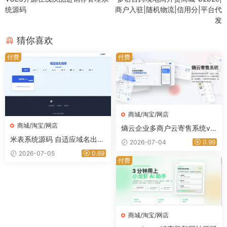
统源码
商户入驻|随机物流|信用分|平台代
发
猜你喜欢
付费
付费
商城/淘宝/网店
商城/淘宝/网店
熵云企业多商户云寄售系统v1.
4.0源码 多商家寄售交易平台
米表系统源码 自适应域名出售
2026-07-04
0.99
程序-星途资源网
平台 带简易后台管理域名交易
2026-07-05
0.69
程序
付费
商城/淘宝/网店