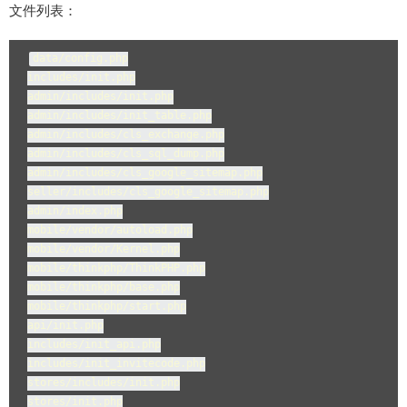
文件列表：
data/config.php

includes/init.php

admin/includes/init.php

admin/includes/init_table.php

admin/includes/cls_exchange.php

admin/includes/cls_sql_dump.php

admin/includes/cls_google_sitemap.php

seller/includes/cls_google_sitemap.php

admin/index.php

mobile/vendor/autoload.php

mobile/vendor/Kernel.php

mobile/thinkphp/ThinkPHP.php

mobile/thinkphp/base.php

mobile/thinkphp/start.php

api/init.php

includes/init_api.php

includes/init_invitecode.php

stores/includes/init.php

stores/init.php
