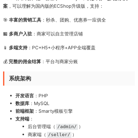
案
，可以理解为国内版的ECShop升级版，支持：
🎯
丰富的营销工具
：秒杀、团购、优惠券一应俱全
🏪
多商户入驻
：商家可以自主管理店铺
📱
多端支持
：PC+H5+小程序+APP全端覆盖
💰
完整的佣金结算
：平台与商家分账
系统架构
开发语言
：PHP
数据库
：MySQL
前端框架
：Smarty模板引擎
支持端
：
后台管理端（
）
/admin/
商家端（
）
/seller/