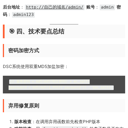
后台地址
：
账号
：
密
http://自己的域名/admin/
admin
码
：
admin123
🎯 四、技术要点总结
密码加密方式
DSC系统使用双重MD5加盐加密：
// 最终密码 = md5(md5(明文密码) + ec_salt)

$password = md5(md5($_POST['password']) . $ec_salt);
弃用修复原则
版本检查
：在调用弃用函数前先检查PHP版本