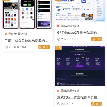
导航/目录/友链
GPT-Image2生图网站源码 最
导航/目录/友链
新开源文生图平台私有化部署
2026-07-02
0.58
导航下载页自适应系统源码 自
｜星途资源网
带管理后台一键部署-星途资源
2026-07-04
0.99
付费
网
导航/目录/友链
游戏代练工作室报价单页模板
游戏代练接单宣传网站源码｜
2026-07-02
0.18
星途资源网