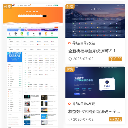
付费
付费
导航/目录/友链
全新祈福导航系统源码V1.1 毛
玻璃UI效果 支持ping延迟｜星
2026-07-02
0.99
途资源网
付费
导航/目录/友链
权益数卡官网介绍源码 – 全开
源带后台｜星途资源网
2026-07-02
0.18