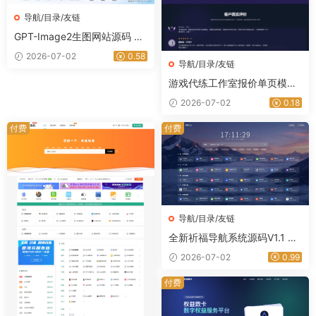
导航/目录/友链
GPT-Image2生图网站源码 最
新开源文生图平台私有化部署
2026-07-02
0.58
导航/目录/友链
｜星途资源网
游戏代练工作室报价单页模板
游戏代练接单宣传网站源码｜
2026-07-02
0.18
星途资源网
付费
付费
导航/目录/友链
全新祈福导航系统源码V1.1 毛
玻璃UI效果 支持ping延迟｜星
2026-07-02
0.99
途资源网
付费