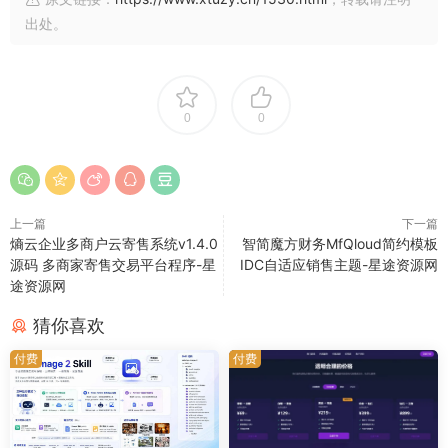
出处。
0
0
上一篇
下一篇
熵云企业多商户云寄售系统v1.4.0
智简魔方财务MfQloud简约模板
源码 多商家寄售交易平台程序-星
IDC自适应销售主题-星途资源网
途资源网
猜你喜欢
付费
付费