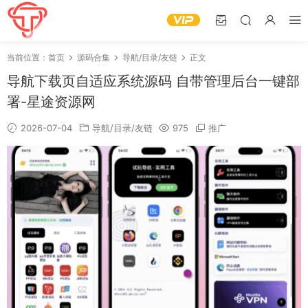
当前位置：
首页
源码合集
导航/目录/友链
正文
导航下载页自适应系统源码 自带管理后台一键部
署-星途资源网
2026-07-04
导航/目录/友链
975
推广