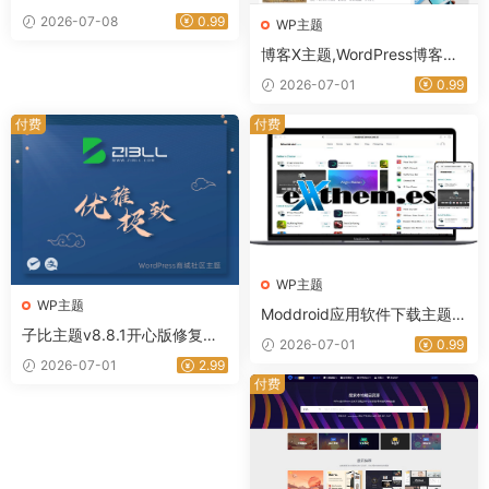
s主题 技术教程资讯站专用模
2026-07-08
0.99
WP主题
板-星途资源网
博客X主题,WordPress博客主
题推荐,专业博客网站搭建优选
2026-07-01
0.99
｜星途资源网
付费
付费
WP主题
WP主题
Moddroid应用软件下载主题高
子比主题v8.8.1开心版修复版
级版带博客系统 9.5
2026-07-01
0.99
本｜星途资源网
2026-07-01
2.99
付费