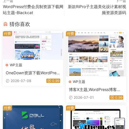
上一篇
下一篇
WordPress付费会员制资源下载网
新款RiPro子主题美化设计素材视
站主题-Blackcat
频资源类源码
猜你喜欢
付费
付费
WP主题
OneDown资源下载WordPres
s主题 技术教程资讯站专用模
2026-07-08
0.99
WP主题
板-星途资源网
博客X主题,WordPress博客主
题推荐,专业博客网站搭建优选
2026-07-01
0.99
｜星途资源网
付费
付费