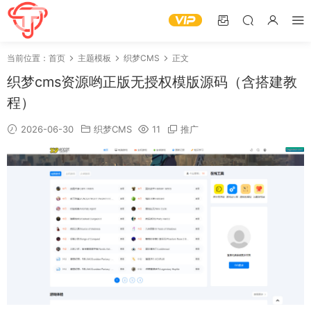
当前位置：
首页
主题模板
织梦CMS
正文
织梦cms资源哟正版无授权模版源码（含搭建教
程）
2026-06-30
织梦CMS
11
推广