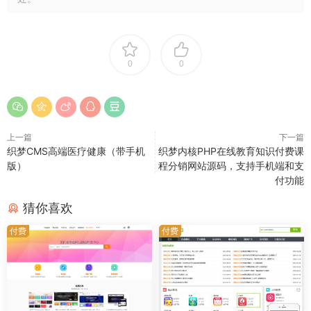
0
0
上一篇
下一篇
织梦CMS高端医疗健康（带手机
织梦内核PHP在线教育知识付费课
版）
程分销网站源码，支持手机端和支
付功能
猜你喜欢
付费
付费