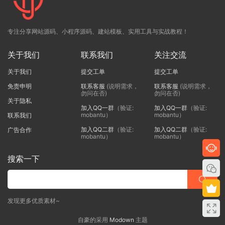
专注分享网站源码、小程序源码、建站模板、实用工具与实战教程！
关于我们
联系我们
关注交流
关于我们
提交工单
提交工单
免责申明
联系客服
(说明需求，
联系客服
(说明需求，
勿问在否)
勿问在否)
关于隐私
加入QQ一群
（验证:
加入QQ一群
（验证:
mobantu）
mobantu）
联系我们
加入QQ二群
（验证:
加入QQ二群
（验证:
广告合作
mobantu）
mobantu）
搜索一下
发现更多优质素材~
自豪的采用
Modown
主题