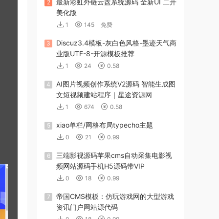
最新彩虹外链云盘系统源码 全新UI 二开
2
美化版
1
145
免费
Discuz3.4模板-灰白色风格-墨迹天气商
3
业版UTF-8-开源模板推荐
1
24
0.58
AI图片视频创作系统V2源码 智能生成图
4
文短视频建站程序｜星途资源网
1
674
0.58
xiao单栏/网格布局typecho主题
5
0
21
0.99
三端影视源码苹果cms自动采集电影视
6
频网站源码手机H5源码带VIP
0
18
0.99
帝国CMS模板：仿玩游戏网的大型游戏
7
资讯门户网站源代码