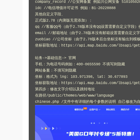
company_record //公安网备案 例如川公网安备 510105020
idc //电信增值许可证书 例如：B1-20228888

其他自定义字段、

正式版2.78（内测版无需添加）：

qq //客服QQ号（由于2.78版本没有QQ设置需要自定义字段）例如
email //邮箱地址（由于2.78版本没有邮箱设置需要自定义字段） 
zuobiao //公司坐标（由于2.78版本后台坐标没有输出到模板需要自
坐标获取地址：https://api.map.baidu.com/lbsapi/getpo
站务->基础信息-> 官网

手机：为电话号码例如：400-0655590 不填写则隐藏

网站备案：不填写则隐藏

坐标：格式为 lng: 103.971398, lat: 30.677893

坐标获取地址：https://api.map.baidu.com/lbsapi/getpo
第四步：修改文字介绍以及跳转地址

在路径/public/themes/web/www/language
