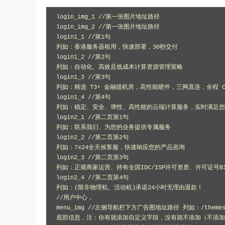
login_img_1 //第一张图片地址路径

login_img_2 //第一张图片地址路径

login1_1 //第1句

列如：香港服务器租用，快速部署，30秒交付

login1_2 //第2句

列如：自动化、高效且低成本计算资源管理策略

login1_3 //第3句

列如：精选 T3+ 金融级机房，高性能硬件，三网直连，全程 CN2
login1_4 //第4句

列如：稳定、安全、弹性、高性能的云端计算服务，实时满足您的
login2_1 //第二页第1句

列如：联系我们、为您的业务提供专属服务

login2_2 //第二页第2句

列如：7x24全天候客服，快速响应您的产品咨询

login2_3 //第二页第3句

列如：正规商家运营、持有全国IDC/ISP许可资质、许可证号B1-20
login2_4 //第二页第4句

列如：(限非物理机、活动机)承诺24小时无理由退款！

//用户中心，

menu_img //左侧导航栏下方广告图地址路径 列如：/themes/clien
底部信息，注：你有就添加自定义字段，没有就不添加（不添加