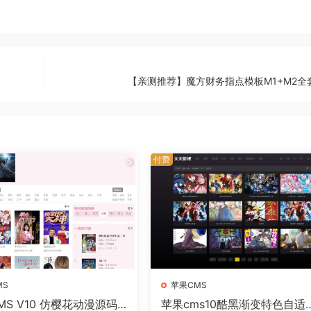
【亲测推荐】魔方财务指点模板M1+M2全
付费
MS
苹果CMS
MS V10 仿樱花动漫源码
苹果cms10酷黑渐变特色自适