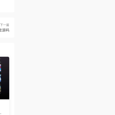
下一篇
套源码
应