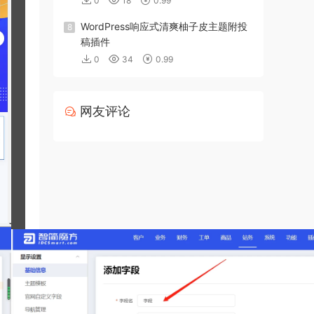
0
18
0.99
WordPress响应式清爽柚子皮主题附投
8
稿插件
0
34
0.99
网友评论