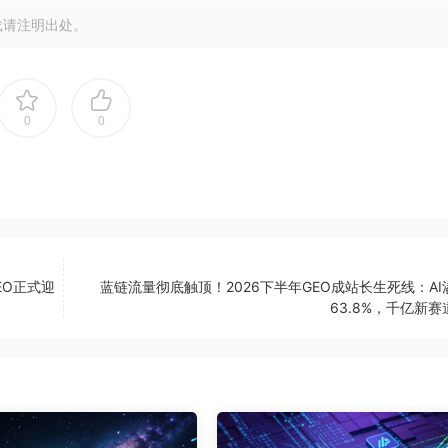
载请注明出处。
0
0
EO正式迎
蓝链流量彻底触顶！2026下半年GEO成站长生死线：AI
63.8%，千亿新