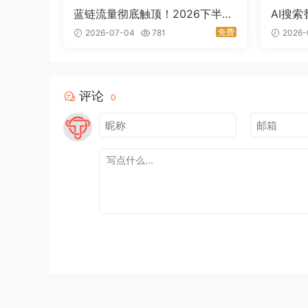
蓝链流量彻底触顶！2026下半年
AI搜索
GEO成站长生死线：AI渗透率63.
站长流
免费
2026-07-04
781
2026-
8%，千亿新赛道爆发
迎来终
评论
0