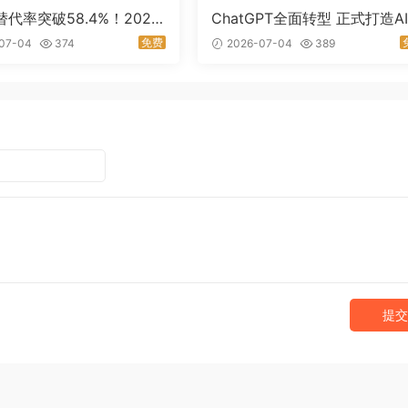
替代率突破58.4%！2026
ChatGPT全面转型 正式打造A
量大变局，传统SEO正式
级应用平台
免费
07-04
374
2026-07-04
389
局拐点
提交