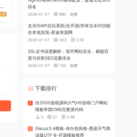
I超
排名
2026-07-07
890
免费
免费
去水印API总站系统/全开源/所有去水印功能
在本地实现-星途资源网
2026-07-07
303
0.18
SSL证书深度解析：筑牢网站安全，赋能百
度与谷歌SEO流量排名
2026-07-07
750
免费
下载排行
仿3500游戏源码大气H5游戏门户网站
1
模板帝国CMS完整源代码
2
27
0.99
Discuz3.4模板-灰白色风格-墨迹天气商
2
业版UTF-8-开源模板推荐