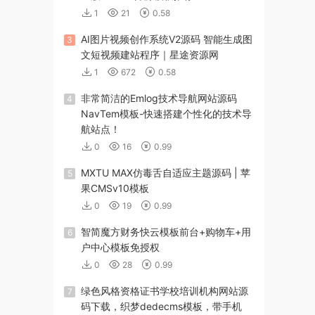
1
21
0.58
AI图片视频创作系统V2源码 智能生成图
3
文短视频建站程序｜星途资源网
1
672
0.58
非常简洁的Emlog技术导航网站源码
4
NavTem模板-快速搭建个性化的技术导
航站点！
0
16
0.99
MXTU MAX仿毒舌自适应主题源码 | 苹
5
果CMSv10模板
0
19
0.99
智简魔方财务快云模板前台+购物车+用
6
户中心模板免授权
0
28
0.99
绿色风格资格证书学校培训机构网站源
7
码下载，织梦dedecms模板，带手机