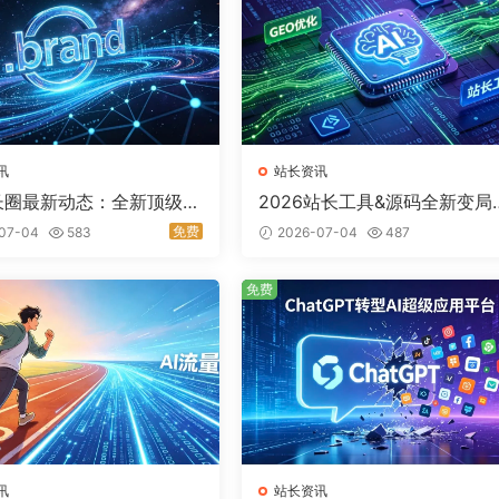
讯
站长资讯
长圈最新动态：全新顶级域
2026站长工具&源码全新变局
申报，服务器资源紧缺、
GEO优化工具强势崛起，AI建
免费
07-04
583
2026-07-04
487
格小幅上行
源码成流量黑马
免费
讯
站长资讯