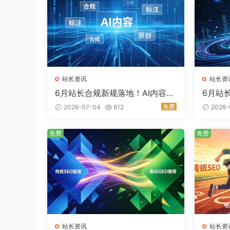
站长资讯
站长资
6月站长合规新规落地！AI内容强
6月站
监管来袭，域名安全风险全面升
名开放
免费
2026-07-04
612
2026-
级
行业价
免费
免费
站长资讯
站长资