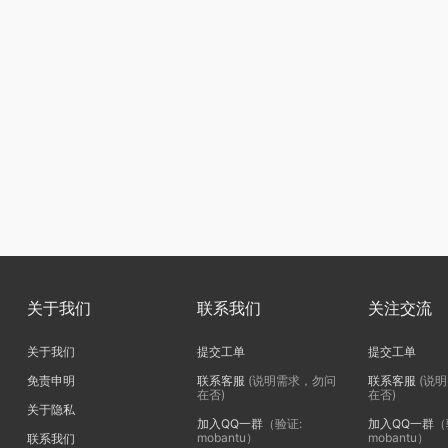
关于我们
联系我们
关注交流
关于我们
提交工单
提交工单
免责申明
联系客服
(说明需求，勿问
联系客服
(说
在否)
在否)
关于隐私
加入QQ一群
（验证:
加入QQ一群
（
mobantu）
mobantu）
联系我们