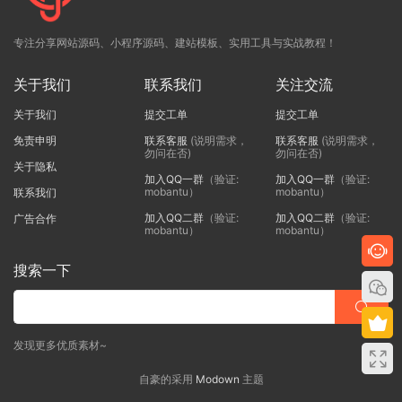
专注分享网站源码、小程序源码、建站模板、实用工具与实战教程！
关于我们
联系我们
关注交流
关于我们
提交工单
提交工单
免责申明
联系客服
(说明需求，
联系客服
(说明需求，
勿问在否)
勿问在否)
关于隐私
加入QQ一群
（验证:
加入QQ一群
（验证:
mobantu）
mobantu）
联系我们
加入QQ二群
（验证:
加入QQ二群
（验证:
广告合作
mobantu）
mobantu）
搜索一下
发现更多优质素材~
自豪的采用
Modown
主题