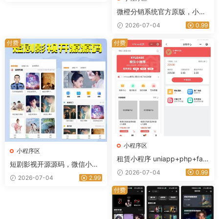
微橙分销系统官方原版，小程
序商城+公众号商城，全开源
2026-07-04
0.99
可任意二开
付费
付费
小程序区
小程序区
租赁小程序 uniapp+php+fast
短剧影视开源源码，微信小程
admin
2026-07-04
0.99
序H5网页付费模式会员系统
2026-07-04
2.99
付费