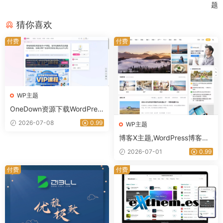
题
猜你喜欢
付费
付费
WP主题
OneDown资源下载WordPres
s主题 技术教程资讯站专用模
2026-07-08
0.99
WP主题
板-星途资源网
博客X主题,WordPress博客主
题推荐,专业博客网站搭建优选
2026-07-01
0.99
｜星途资源网
付费
付费